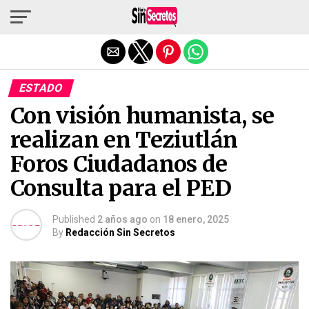
Salir de la versión móvil
ESTADO
Con visión humanista, se
realizan en Teziutlán
Foros Ciudadanos de
Consulta para el PED
Published
2 años ago
on
18 enero, 2025
By
Redacción Sin Secretos