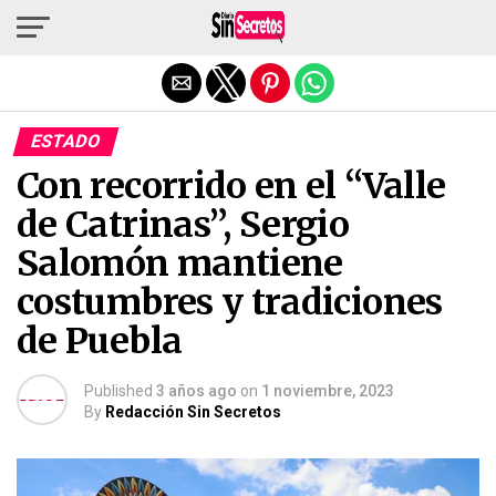
Salir de la versión móvil
ESTADO
Con recorrido en el “Valle
de Catrinas”, Sergio
Salomón mantiene
costumbres y tradiciones
de Puebla
Published
3 años ago
on
1 noviembre, 2023
By
Redacción Sin Secretos