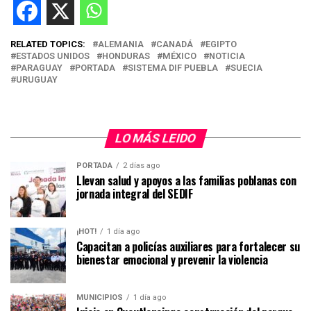
RELATED TOPICS:
ALEMANIA
CANADÁ
EGIPTO
ESTADOS UNIDOS
HONDURAS
MÉXICO
NOTICIA
PARAGUAY
PORTADA
SISTEMA DIF PUEBLA
SUECIA
URUGUAY
LO MÁS LEIDO
PORTADA
2 días ago
Llevan salud y apoyos a las familias poblanas con
jornada integral del SEDIF
¡HOT!
1 día ago
Capacitan a policías auxiliares para fortalecer su
bienestar emocional y prevenir la violencia
MUNICIPIOS
1 día ago