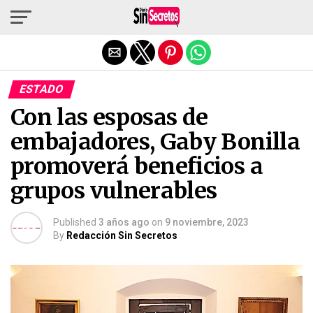
Salir de la versión móvil
ESTADO
Con las esposas de
embajadores, Gaby Bonilla
promoverá beneficios a
grupos vulnerables
Published
3 años ago
on
9 noviembre, 2023
By
Redacción Sin Secretos