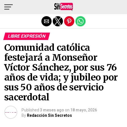
Salir de la versión móvil
LIBRE EXPRESIÓN
Comunidad católica
festejará a Monseñor
Víctor Sánchez, por sus 76
años de vida; y jubileo por
sus 50 años de servicio
sacerdotal
Published
3 meses ago
on
18 mayo, 2026
By
Redacción Sin Secretos