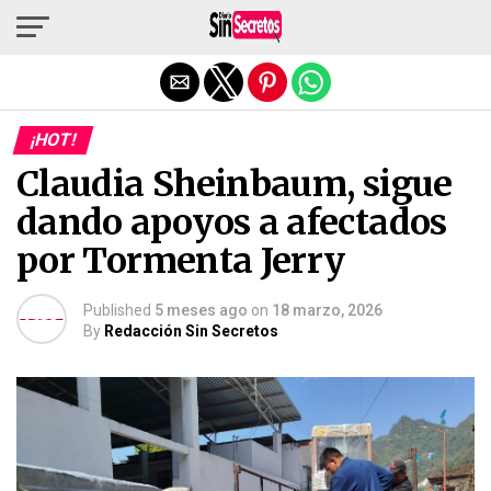
Salir de la versión móvil
¡HOT!
Claudia Sheinbaum, sigue
dando apoyos a afectados
por Tormenta Jerry
Published
5 meses ago
on
18 marzo, 2026
By
Redacción Sin Secretos