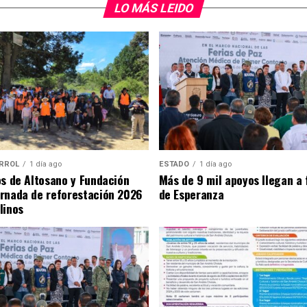
LO MÁS LEIDO
RROL
1 día ago
ESTADO
1 día ago
os de Altosano y Fundación
Más de 9 mil apoyos llegan a 
rnada de reforestación 2026
de Esperanza
linos