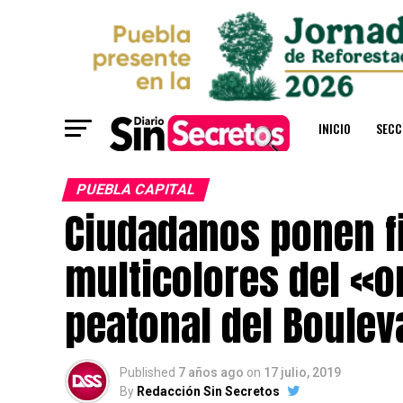
INICIO
SECC
PUEBLA CAPITAL
Ciudadanos ponen fi
multicolores del «o
peatonal del Boulev
Published
7 años ago
on
17 julio, 2019
By
Redacción Sin Secretos