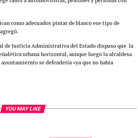
tege tanto a automovilistas, peatones y personas con
ican como adecuados pintar de blanco ese tipo de
 agregó.
l de Justicia Administrativa del Estado dispuso que la
eñalética urbana horizontal, aunque luego la alcaldesa
l ayuntamiernto se defendería «ya que no había
YOU MAY LIKE