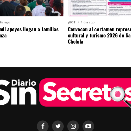
día ago
¡HOT!
1 día ago
mil apoyos llegan a familias
Convocan al certamen repres
nza
cultural y turismo 2026 de S
Cholula