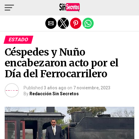
Salir de la versión móvil
ESTADO
Céspedes y Nuño
encabezaron acto por el
Día del Ferrocarrilero
Published
3 años ago
on
7 noviembre, 2023
By
Redacción Sin Secretos