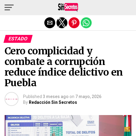
Salir de la versión móvil
ESTADO
Cero complicidad y
combate a corrupción
reduce índice delictivo en
Puebla
Published
3 meses ago
on
7 mayo, 2026
By
Redacción Sin Secretos