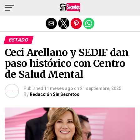
Salir de la versión móvil
ESTADO
Ceci Arellano y SEDIF dan
paso histórico con Centro
de Salud Mental
Published
11 meses ago
on
21 septiembre, 2025
By
Redacción Sin Secretos