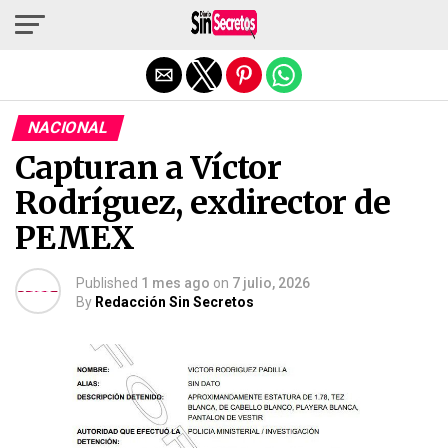
Salir de la versión móvil
NACIONAL
Capturan a Víctor
Rodríguez, exdirector de
PEMEX
Published
1 mes ago
on
7 julio, 2026
By
Redacción Sin Secretos