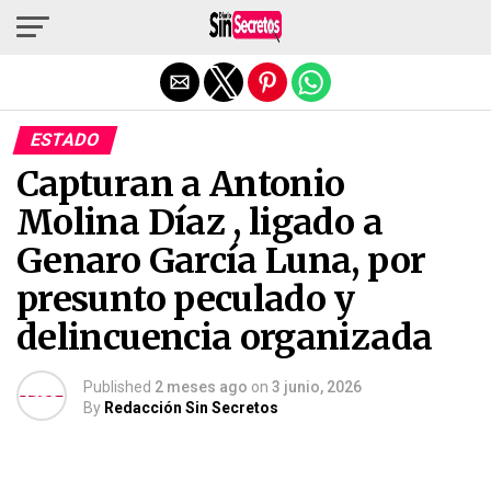
Salir de la versión móvil
ESTADO
Capturan a Antonio
Molina Díaz , ligado a
Genaro García Luna, por
presunto peculado y
delincuencia organizada
Published
2 meses ago
on
3 junio, 2026
By
Redacción Sin Secretos