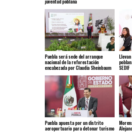
juventud poblana
Puebla será sede del arranque
Llevan
nacional de la reforestación
poblan
encabezada por Claudia Sheinbaum
SEDIF
Puebla apuesta por un distrito
Morena
aeroportuario para detonar turismo
Alejan