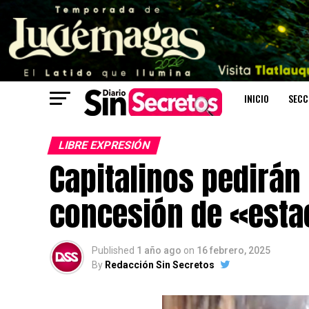
INICIO
SECC
LIBRE EXPRESIÓN
Capitalinos pedirán
concesión de «esta
Published
1 año ago
on
16 febrero, 2025
By
Redacción Sin Secretos