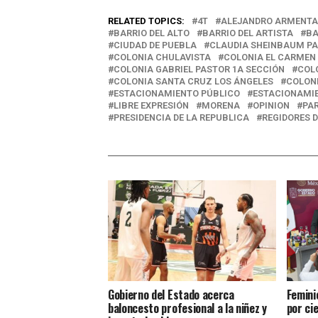
RELATED TOPICS:
4T
ALEJANDRO ARMENTA
BARRIO DEL ALTO
BARRIO DEL ARTISTA
BA
CIUDAD DE PUEBLA
CLAUDIA SHEINBAUM P
COLONIA CHULAVISTA
COLONIA EL CARMEN
COLONIA GABRIEL PASTOR 1A SECCIÓN
COL
COLONIA SANTA CRUZ LOS ÁNGELES
COLON
ESTACIONAMIENTO PÚBLICO
ESTACIONAMIE
LIBRE EXPRESIÓN
MORENA
OPINION
PA
PRESIDENCIA DE LA REPUBLICA
REGIDORES 
Gobierno del Estado acerca
Femini
baloncesto profesional a la niñez y
por ci