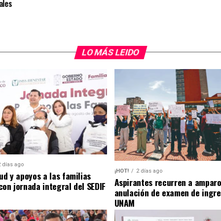
ales
LO MÁS LEIDO
2 días ago
¡HOT!
2 días ago
ud y apoyos a las familias
Aspirantes recurren a amparo
con jornada integral del SEDIF
anulación de examen de ingre
UNAM