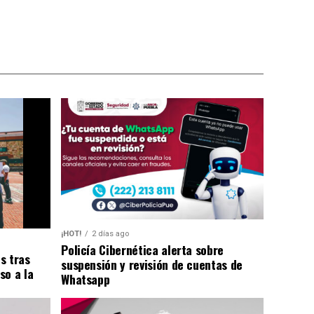
¡HOT!
2 días ago
Policía Cibernética alerta sobre
s tras
suspensión y revisión de cuentas de
so a la
Whatsapp