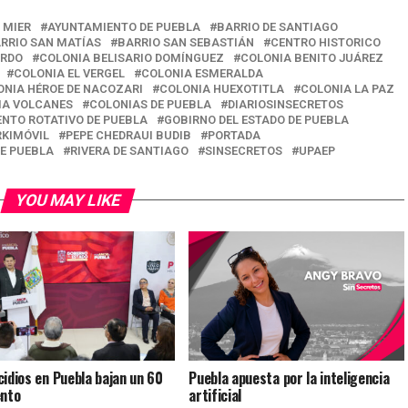
 MIER
AYUNTAMIENTO DE PUEBLA
BARRIO DE SANTIAGO
RRIO SAN MATÍAS
BARRIO SAN SEBASTIÁN
CENTRO HISTORICO
ARDO
COLONIA BELISARIO DOMÍNGUEZ
COLONIA BENITO JUÁREZ
COLONIA EL VERGEL
COLONIA ESMERALDA
ONIA HÉROE DE NACOZARI
COLONIA HUEXOTITLA
COLONIA LA PAZ
IA VOLCANES
COLONIAS DE PUEBLA
DIARIOSINSECRETOS
NTO ROTATIVO DE PUEBLA
GOBIRNO DEL ESTADO DE PUEBLA
RKIMÓVIL
PEPE CHEDRAUI BUDIB
PORTADA
DE PUEBLA
RIVERA DE SANTIAGO
SINSECRETOS
UPAEP
YOU MAY LIKE
cidios en Puebla bajan un 60
Puebla apuesta por la inteligencia
ento
artificial