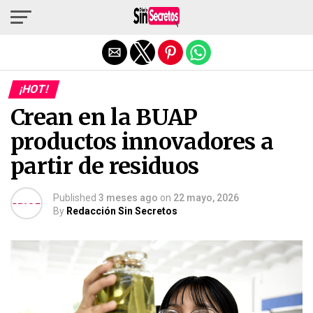
Salir de la versión móvil
¡HOT!
Crean en la BUAP
productos innovadores a
partir de residuos
Published
3 meses ago
on
22 mayo, 2026
By
Redacción Sin Secretos