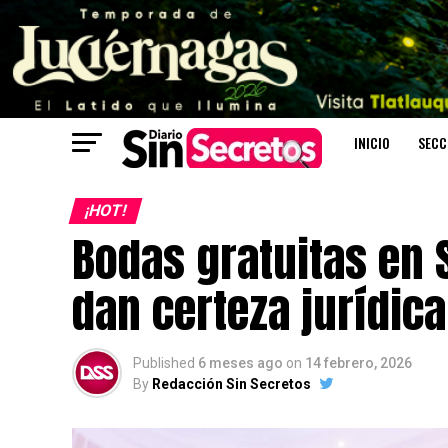
INICIO
SECC
¡HOT!
Bodas gratuitas en 
dan certeza jurídica
Published
6 meses ago
on
14 febrero, 2026
By
Redacción Sin Secretos