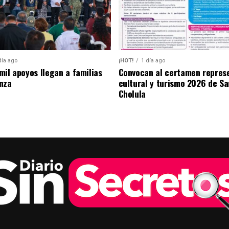
día ago
¡HOT!
1 día ago
mil apoyos llegan a familias
Convocan al certamen repres
nza
cultural y turismo 2026 de S
Cholula