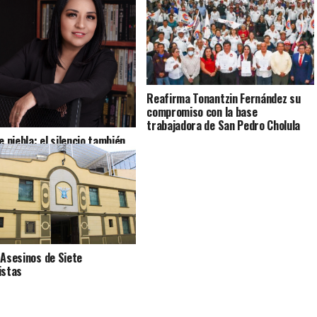
Reafirma Tonantzin Fernández su
compromiso con la base
trabajadora de San Pedro Cholula
e niebla: el silencio también
 historias
 Asesinos de Siete
istas