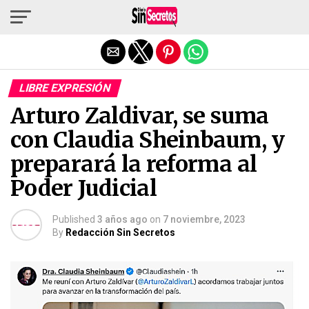
Salir de la versión móvil
LIBRE EXPRESIÓN
Arturo Zaldivar, se suma
con Claudia Sheinbaum, y
preparará la reforma al
Poder Judicial
Published
3 años ago
on
7 noviembre, 2023
By
Redacción Sin Secretos