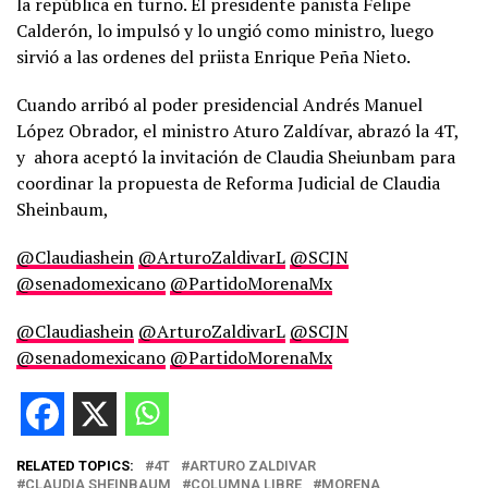
la república en turno. El presidente panista Felipe
Calderón, lo impulsó y lo ungió como ministro, luego
sirvió a las ordenes del priista Enrique Peña Nieto.
Cuando arribó al poder presidencial Andrés Manuel
López Obrador, el ministro Aturo Zaldívar, abrazó la 4T,
y
ahora aceptó la invitación de Claudia Sheiunbam para
coordinar la propuesta de Reforma Judicial de Claudia
Sheinbaum,
@Claudiashein
@ArturoZaldivarL
@SCJN
@senadomexicano
@PartidoMorenaMx
@Claudiashein
@ArturoZaldivarL
@SCJN
@senadomexicano
@PartidoMorenaMx
RELATED TOPICS:
4T
ARTURO ZALDIVAR
CLAUDIA SHEINBAUM
COLUMNA LIBRE
MORENA