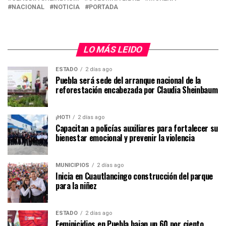
NACIONAL
NOTICIA
PORTADA
LO MÁS LEIDO
ESTADO
2 días ago
Puebla será sede del arranque nacional de la
reforestación encabezada por Claudia Sheinbaum
¡HOT!
2 días ago
Capacitan a policías auxiliares para fortalecer su
bienestar emocional y prevenir la violencia
MUNICIPIOS
2 días ago
Inicia en Cuautlancingo construcción del parque
para la niñez
ESTADO
2 días ago
Feminicidios en Puebla bajan un 60 por ciento