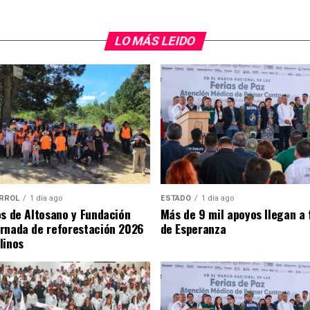
LO MÁS LEIDO
RROL
1 día ago
ESTADO
1 día ago
os de Altosano y Fundación
Más de 9 mil apoyos llegan a 
rnada de reforestación 2026
de Esperanza
linos