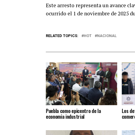
Este arresto representa un avance cl
ocurrido el 1 de noviembre de 2025 d
RELATED TOPICS:
HOT
NACIONAL
Puebla como epicentro de la
Los de
economia industrial
comerc