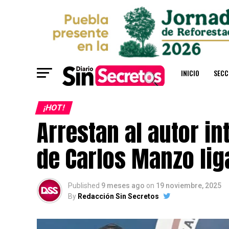
INICIO
SECC
¡HOT!
Arrestan al autor in
de Carlos Manzo lig
Published
9 meses ago
on
19 noviembre, 2025
By
Redacción Sin Secretos