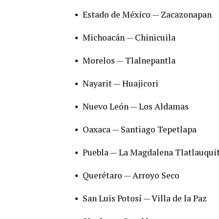
•
Estado de México — Zacazonapan
•
Michoacán — Chinicuila
•
Morelos — Tlalnepantla
•
Nayarit — Huajicori
•
Nuevo León — Los Aldamas
•
Oaxaca — Santiago Tepetlapa
•
Puebla — La Magdalena Tlatlauqui
•
Querétaro — Arroyo Seco
•
San Luis Potosí — Villa de la Paz