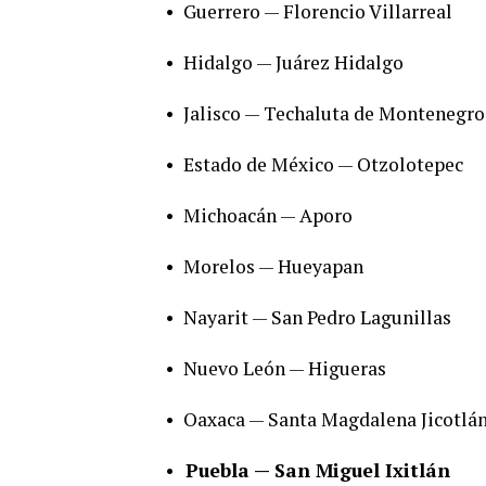
•
Guerrero — Florencio Villarreal
•
Hidalgo — Juárez Hidalgo
•
Jalisco — Techaluta de Montenegro
•
Estado de México — Otzolotepec
•
Michoacán — Aporo
•
Morelos — Hueyapan
•
Nayarit — San Pedro Lagunillas
•
Nuevo León — Higueras
•
Oaxaca — Santa Magdalena Jicotlá
•
Puebla — San Miguel Ixitlán