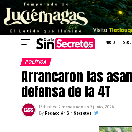
INICIO
SECC
POLÍTICA
Arrancaron las asa
defensa de la 4T
Published
2 meses ago
on
7 junio, 2026
By
Redacción Sin Secretos