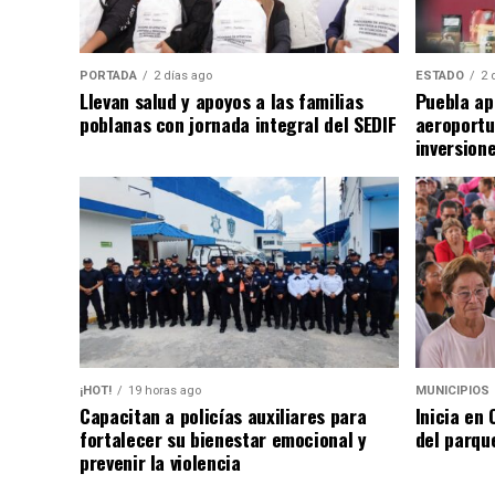
PORTADA
2 días ago
ESTADO
2 
Llevan salud y apoyos a las familias
Puebla ap
poblanas con jornada integral del SEDIF
aeroportu
inversion
¡HOT!
19 horas ago
MUNICIPIOS
Capacitan a policías auxiliares para
Inicia en
fortalecer su bienestar emocional y
del parqu
prevenir la violencia