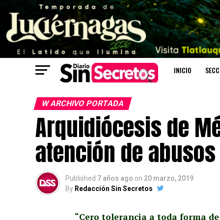
INICIO
SECC
W ARCHIVO PORTADA
Arquidiócesis de Mé
atención de abusos
Published
7 años ago
on
20 marzo, 2019
By
Redacción Sin Secretos
“Cero tolerancia a toda forma de