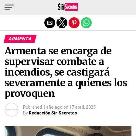
Salir de la versión móvil
ARMENTA
Armenta se encarga de
supervisar combate a
incendios, se castigará
severamente a quienes los
provoquen
Published
1 año ago
on
17 abril, 2025
By
Redacción Sin Secretos