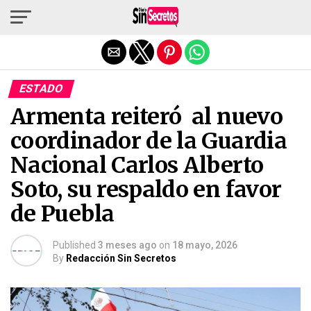
Salir de la versión móvil
ESTADO
Armenta reiteró al nuevo
coordinador de la Guardia
Nacional Carlos Alberto
Soto, su respaldo en favor
de Puebla
Published
3 meses ago
on
18 mayo, 2026
By
Redacción Sin Secretos