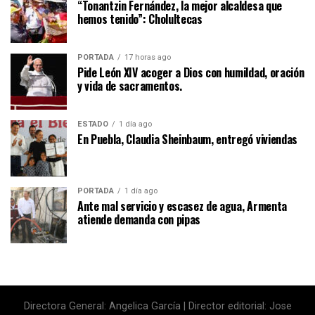
“Tonantzin Fernández, la mejor alcaldesa que
hemos tenido”: Cholultecas
PORTADA
17 horas ago
Pide León XIV acoger a Dios con humildad, oración
y vida de sacramentos.
ESTADO
1 día ago
En Puebla, Claudia Sheinbaum, entregó viviendas
PORTADA
1 día ago
Ante mal servicio y escasez de agua, Armenta
atiende demanda con pipas
Directora General: Angelica García | Director editorial: Jose