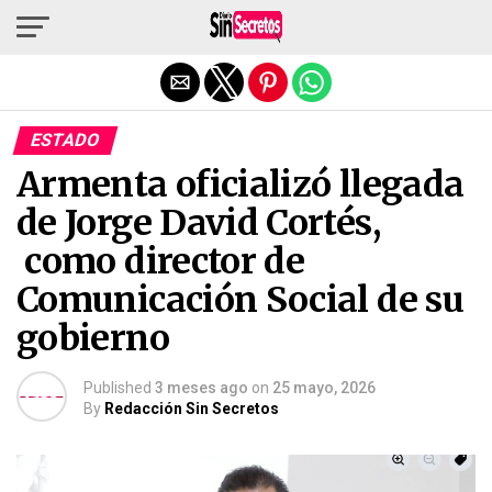
Salir de la versión móvil
ESTADO
Armenta oficializó llegada
de Jorge David Cortés,
como director de
Comunicación Social de su
gobierno
Published
3 meses ago
on
25 mayo, 2026
By
Redacción Sin Secretos