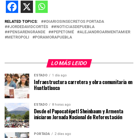
RELATED TOPICS:
#DIARIOSINSECRETOS PORTADA
#JORDEDAVIDCORTÉS
#NOTICIASDEPUEBLA
#PENSARENGRANDE
#PEPETOMÉ
ALEJANDROARMENTAMIER
METROPOLI
PORAMORAPUEBLA
LO MÁS LEIDO
ESTADO
1 día ago
Infraestructura carretera y obra comunitaria en
Huatlatlauca
ESTADO
8 horas ago
Desde el Popocatépetl Sheinbaum y Armenta
iniciaron Jornada Nacional de Reforestación
PORTADA
2 días ago