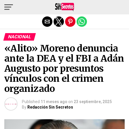
Salir de la versión móvil
NACIONAL
«Alito» Moreno denuncia
ante la DEA y el FBI a Adán
Augusto por presuntos
vínculos con el crimen
organizado
Published
11 meses ago
on
23 septiembre, 2025
By
Redacción Sin Secretos