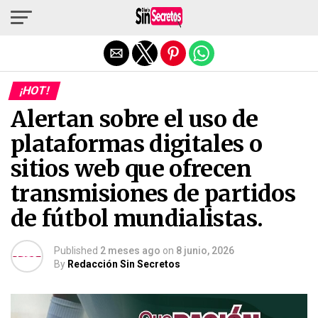
Salir de la versión móvil
¡HOT!
Alertan sobre el uso de
plataformas digitales o
sitios web que ofrecen
transmisiones de partidos
de fútbol mundialistas.
Published
2 meses ago
on
8 junio, 2026
By
Redacción Sin Secretos