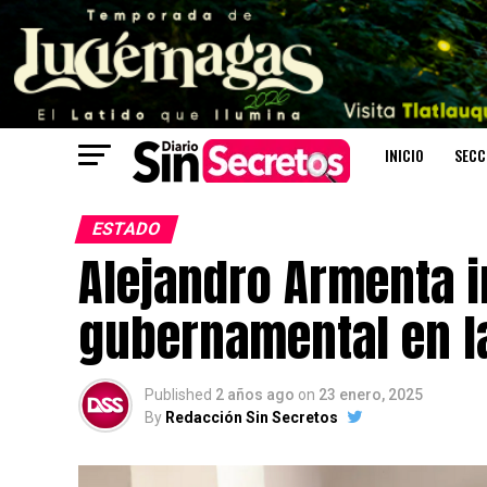
INICIO
SECC
ESTADO
Alejandro Armenta 
gubernamental en l
Published
2 años ago
on
23 enero, 2025
By
Redacción Sin Secretos