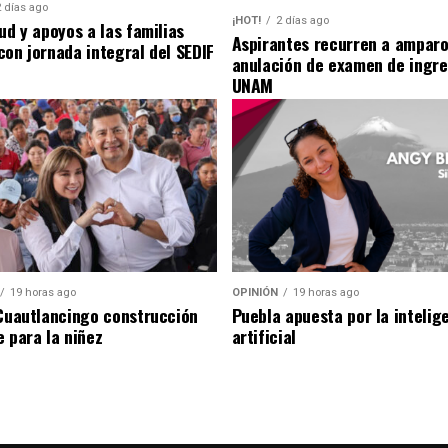
2 días ago
¡HOT!
2 días ago
ud y apoyos a las familias
Aspirantes recurren a amparo
con jornada integral del SEDIF
anulación de examen de ingre
UNAM
19 horas ago
OPINIÓN
19 horas ago
 Cuautlancingo construcción
Puebla apuesta por la intelig
e para la niñez
artificial