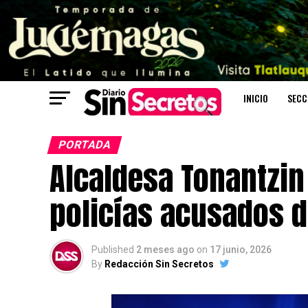
INICIO
SECC
PORTADA
Alcaldesa Tonantzin
policías acusados d
Published
2 meses ago
on
17 junio, 2026
By
Redacción Sin Secretos