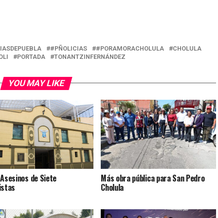
IASDEPUEBLA
#PÑOLICIAS
#PORAMORACHOLULA
CHOLULA
OLI
PORTADA
TONANTZINFERNÁNDEZ
YOU MAY LIKE
 Asesinos de Siete
Más obra pública para San Pedro
istas
Cholula