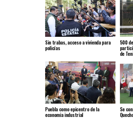
Sin trabas, acceso a vivienda para
500 de
policías
partic
de Ten
Puebla como epicentro de la
Se con
economia industrial
Quecho