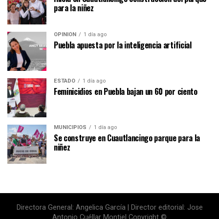
para la niñez
OPINIÓN
1 día ago
Puebla apuesta por la inteligencia artificial
ESTADO
1 día ago
Feminicidios en Puebla bajan un 60 por ciento
MUNICIPIOS
1 día ago
Se construye en Cuautlancingo parque para la
niñez
Directora General: Angelica García | Director editorial: Jose
Antonio Cuéllar Montiel Copyright ©