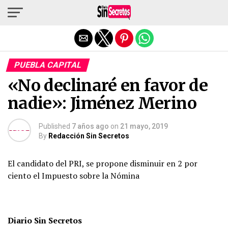
Salir de la versión móvil
PUEBLA CAPITAL
«No declinaré en favor de
nadie»: Jiménez Merino
Published
7 años ago
on
21 mayo, 2019
By
Redacción Sin Secretos
El candidato del PRI, se propone disminuir en 2 por
ciento el Impuesto sobre la Nómina
Diario Sin Secretos