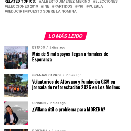
RELATED TOPICS:
ALBERTO JIMÉNEZ MERINO
ELECCIONES
ELECCIONES 2019
INE
PARTIDOS
PRI
PUEBLA
REDUCIR IMPUESTO SOBRE LA NOMINA
LO MÁS LEIDO
ESTADO
2 días ago
Más de 9 mil apoyos llegan a familias de
Esperanza
GRANJAS CARROL
2 días ago
Voluntarios de Altosano y Fundación GCM en
jornada de reforestación 2026 en Los Molinos
OPINIÓN
2 días ago
¿Villana útil o problema para MORENA?
PORTADA
1 día ago