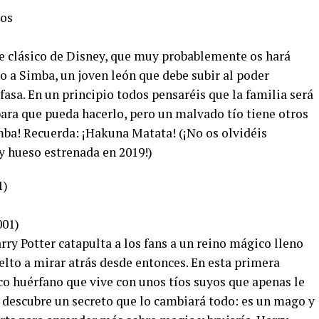
ios
ste clásico de Disney, que muy probablemente os hará
o a Simba, un joven león que debe subir al poder
asa. En un principio todos pensaréis que la familia será
ra que pueda hacerlo, pero un malvado tío tiene otros
mba! Recuerda: ¡Hakuna Matata! (¡No os olvidéis
y hueso estrenada en 2019!)
1)
001)
rry Potter catapulta a los fans a un reino mágico lleno
elto a mirar atrás desde entonces. En esta primera
co huérfano que vive con unos tíos suyos que apenas le
 descubre un secreto que lo cambiará todo: es un mago y