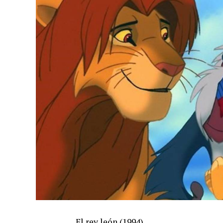
El rey león (1994)