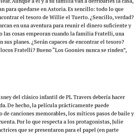
ear. Aunque a él y a su familia van a derribarles la casa,
an para quedarse en Astoria. Es sencillo: todo lo que
contrar el tesoro de Willie el Tuerto. ¿Sencillo, verdad?
can en una aventura para reunir el dinero suficiente y
o las cosas empeoran cuando la familia Fratelli, una
n sus planes. ¿Serán capaces de encontrar el tesoro?
 locos Fratelli? Bueno “Los Goonies nunca se rinden”,
sney del clásico infantil de PL Travers debería hacer
da. De hecho, la película prácticamente puede
go de canciones memorables, los míticos pasos de baile y
cuenta. Por lo que respecta a los protagonistas, Julie
ctrices que se presentaron para el papel (en parte