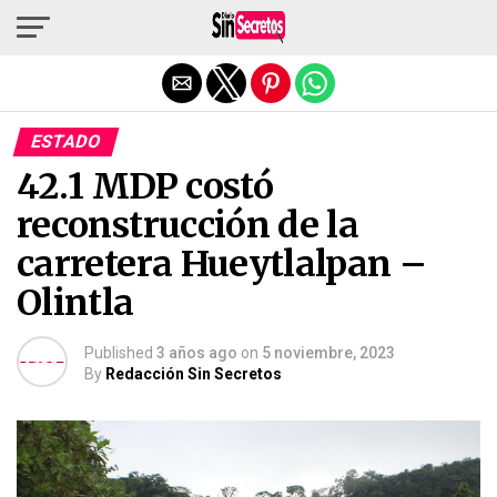
Salir de la versión móvil
ESTADO
42.1 MDP costó
reconstrucción de la
carretera Hueytlalpan –
Olintla
Published
3 años ago
on
5 noviembre, 2023
By
Redacción Sin Secretos