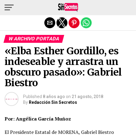
Salir de la versión móvil
W ARCHIVO PORTADA
«Elba Esther Gordillo, es
indeseable y arrastra un
obscuro pasado»: Gabriel
Biestro
Published
8 años ago
on
21 agosto, 2018
By
Redacción Sin Secretos
Por: Angélica García Muñoz
El Presidente Estatal de MORENA, Gabriel Biestro