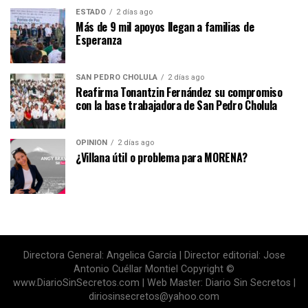
ESTADO
2 días ago
Más de 9 mil apoyos llegan a familias de
Esperanza
SAN PEDRO CHOLULA
2 días ago
Reafirma Tonantzin Fernández su compromiso
con la base trabajadora de San Pedro Cholula
OPINIÓN
2 días ago
¿Villana útil o problema para MORENA?
Directora General: Angelica García | Director editorial: Jose
Antonio Cuéllar Montiel Copyright ©
www.DiarioSinSecretos.com | Web Master: Diario Sin Secretos |
diriosinsecretos@yahoo.com