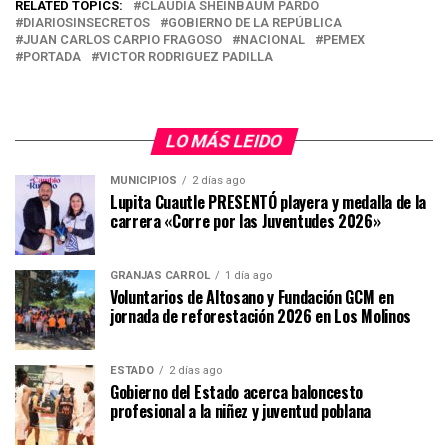
RELATED TOPICS:
CLAUDIA SHEINBAUM PARDO
DIARIOSINSECRETOS
GOBIERNO DE LA REPÚBLICA
JUAN CARLOS CARPIO FRAGOSO
NACIONAL
PEMEX
PORTADA
VICTOR RODRIGUEZ PADILLA
LO MÁS LEIDO
MUNICIPIOS
2 días ago
Lupita Cuautle PRESENTÓ playera y medalla de la
carrera «Corre por las Juventudes 2026»
GRANJAS CARROL
1 día ago
Voluntarios de Altosano y Fundación GCM en
jornada de reforestación 2026 en Los Molinos
ESTADO
2 días ago
Gobierno del Estado acerca baloncesto
profesional a la niñez y juventud poblana