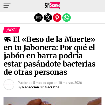
Salir de la versión móvil
¡HOT!
🧼 El «Beso de la Muerte»
en tu Jabonera: Por qué el
jabón en barra podría
estar pasándote bacterias
de otras personas
Published
5 meses ago
on
10 marzo, 2026
By
Redacción Sin Secretos