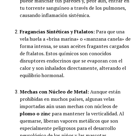
puede manchar tus paredes y, peor aún, entrar en
tu torrente sanguíneo a través de los pulmones,
causando inflamación sistémica.
Fragancias Sintéticas y Ftalatos:
Para que una
vela huela a «brisa marina» o «manzana canela» de
forma intensa, se usan aceites fragantes cargados
de ftalatos. Estos químicos son conocidos
disruptores endocrinos que se evaporan con el
calor y son inhalados directamente, alterando el
equilibrio hormonal.
Mechas con Núcleo de Metal:
Aunque están
prohibidas en muchos países, algunas velas
importadas aún usan mechas con núcleos de
plomo o zinc
para mantener la verticalidad. Al
quemarse, liberan vapores metálicos que son
especialmente peligrosos para el desarrollo
neurológico de los niños y las mascotas.