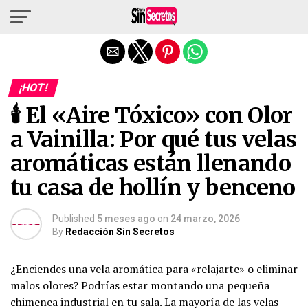
Salir de la versión móvil
¡HOT!
🕯️ El «Aire Tóxico» con Olor
a Vainilla: Por qué tus velas
aromáticas están llenando
tu casa de hollín y benceno
Published
5 meses ago
on
24 marzo, 2026
By
Redacción Sin Secretos
¿Enciendes una vela aromática para «relajarte» o eliminar
malos olores? Podrías estar montando una pequeña
chimenea industrial en tu sala. La mayoría de las velas