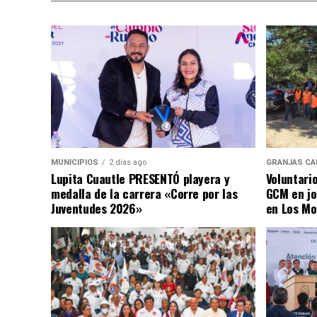
MUNICIPIOS
2 días ago
GRANJAS CA
Lupita Cuautle PRESENTÓ playera y
Voluntari
medalla de la carrera «Corre por las
GCM en jo
Juventudes 2026»
en Los Mo