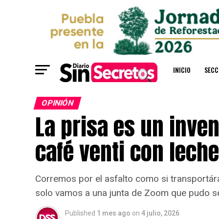
INICIO
SECC
OPINIÓN
La prisa es un inven
café venti con lech
Corremos por el asfalto como si transportár
solo vamos a una junta de Zoom que pudo se
Published
1 mes ago
on
4 julio, 2026