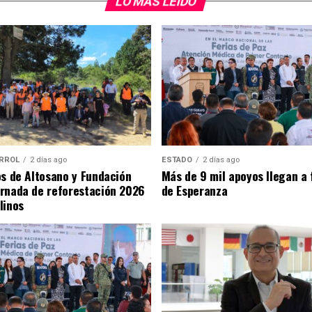
LO MÁS LEIDO
RROL
2 días ago
ESTADO
2 días ago
os de Altosano y Fundación
Más de 9 mil apoyos llegan a 
rnada de reforestación 2026
de Esperanza
linos